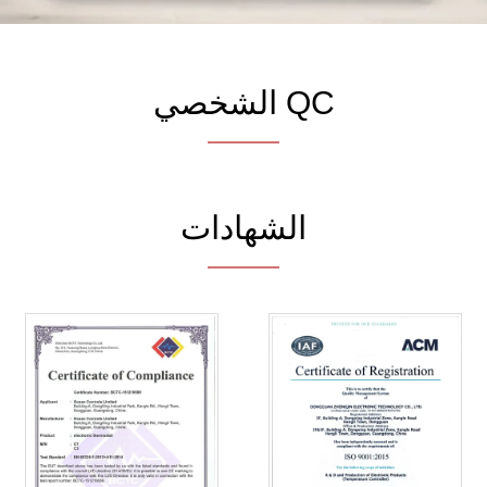
QC الشخصي
الشهادات