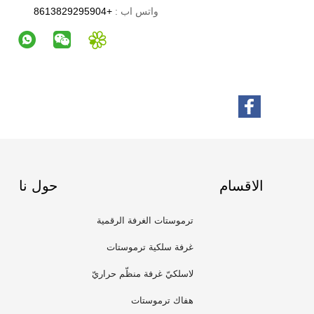
واتس اب :
+8613829295904
الاقسام
حول نا
ترموستات الغرفة الرقمية
غرفة سلكية ترموستات
لاسلكيّ غرفة منظّم حراريّ
هفاك ترموستات