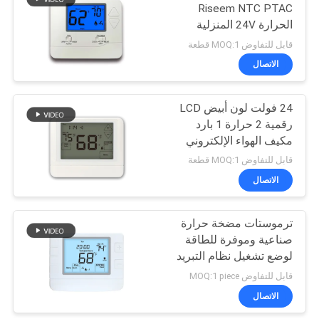
Riseem NTC PTAC
الحرارة 24V المنزلية
183
الحرارة الكهربائية خزانة
قابل للتفاوض MOQ:1 قطعة
التحكم في درجة الحرارة
منظّم حراريّ قابل
الاتصال
للبرمجة غير
24 فولت لون أبيض LCD
رقمية 2 حرارة 1 بارد
مكيف الهواء الإلكتروني
مضخة الحرارة الحجرة
قابل للتفاوض MOQ:1 قطعة
الحرارة STN855WHD
الاتصال
123
غرفة الالكترونية
ترموستات مضخة حرارة
صناعية وموفرة للطاقة
ترموستات
لوضع تشغيل نظام التبريد
نطاقات درجات الحرارة 32
قابل للتفاوض MOQ:1 piece
درجة فهرنهايت - 99 درجة
الاتصال
فهرنهايت 0 درجة مئوية -