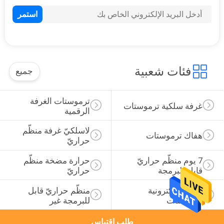
61
غرفة تدفئة تحت
البلاط ترموستات
فئات شعبية
جميع
ترموستات الغرفة 
غرفة سلكية ترموستات
الرقمية
29
لاسلكيّ غرفة منظّم 
هفاك ترموستات
حراريّ
الغاز سخان ترموستات
7 يوم منظّم حراريّ 
حرارة مضخة منظّم 
قابل للبرمجة
حراريّ
غرفة الالكترونية 
منظّم حراريّ قابل 
ترموستات
للبرمجة غير
طلب اقتباس
44