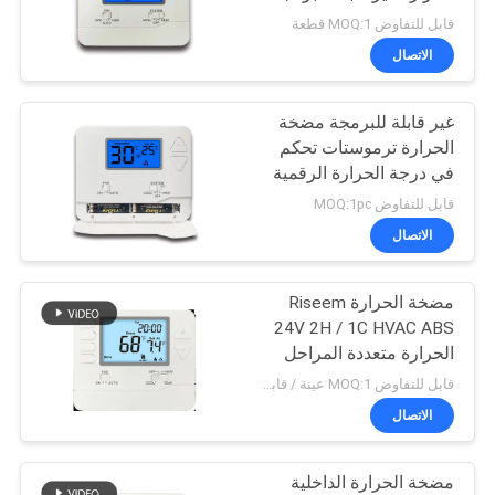
للمنازل
الموقع
قابل للتفاوض MOQ:1 قطعة
الاتصال
110
PRIVACY
حرارة مضخة منظّم
غير قابلة للبرمجة مضخة
POLICY
الحرارة ترموستات تحكم
حراريّ
في درجة الحرارة الرقمية
قابل للتفاوض MOQ:1pc
الاتصال
مضخة الحرارة Riseem
185
24V 2H / 1C HVAC ABS
7 يوم منظّم حراريّ
الحرارة متعددة المراحل
للمكتب / البار
قابل للتفاوض MOQ:1 عينة / قابل للتفاوض
قابل للبرمجة
الاتصال
مضخة الحرارة الداخلية