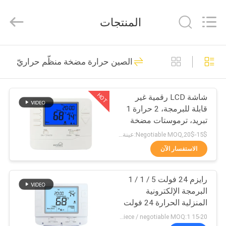
2026
Ocean
Controls
المنتجات
Limited.
All
Rights
Reserved.
بيت
229
الصين حرارة مضخة منظّم حراريّ
ترموستات الغرفة
منتجات
الرقمية
HOT
شاشة LCD رقمية غير
قابلة للبرمجة، 2 حرارة 1
عرض
تبريد، ترموستات مضخة
الواقع
حرارة
15$-20$,Negotiable MOQ:عينة 1 قطعة / قابلة للتفاوض
الافتراضي
الاستفسار الآن
199
غرفة سلكية
رايزم 24 فولت 5 / 1 / 1
معلومات
البرمجة الإلكترونية
عنا
ترموستات
المنزلية الحرارة 24 فولت
مع التحكم في درجة
15-20 USD per piece / negotiable MOQ:1 قطع عينة / قابل للتفاوض