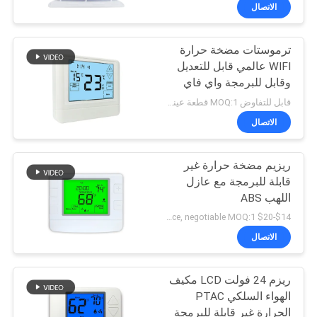
الحرارة
جولة
الاتصال
في
ترموستات مضخة حرارة
المعمل
196
WIFI عالمي قابل للتعديل
وقابل للبرمجة واي فاي
لاسلكيّ غرفة منظّم
رقابة
غاز / كهربائي رقمي لغرفة
قابل للتفاوض MOQ:1 قطعة عينة / قابل للتفاوض
حراريّ
النوم
جودة
الاتصال
ريزيم مضخة حرارة غير
اتصل
قابلة للبرمجة مع عازل
بنا
اللهب ABS
227
$14-$20 per piece, negotiable MOQ:1 قطعة
اطلب
الاتصال
هفاك ترموستات
اقتباس
ريزم 24 فولت LCD مكيف
الهواء السلكي PTAC
خريطة
الحرارة غير قابلة للبرمجة