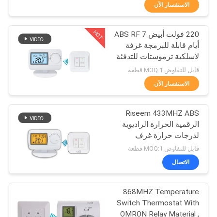
جولة
الاستفسار الآن
في
HOT
220 فولت أبيض ABS RF 7
المعمل
196
أيام قابلة للبرمجة غرفة
لاسلكية ترموستات للتدفئة
لاسلكيّ غرفة منظّم
رقابة
قابل للتفاوض MOQ:1 قطعة
حراريّ
جودة
الاستفسار الآن
Riseem 433MHZ ABS
اتصل
الرقمية الحرارة الراديوية
بنا
لدرجات حرارة غرف
227
التدفئة والتبريد الغاز
قابل للتفاوض MOQ:1 قطعة
اطلب
الاتصال
هفاك ترموستات
اقتباس
868MHZ Temperature
Switch Thermostat With
خريطة
OMRON Relay Material ,