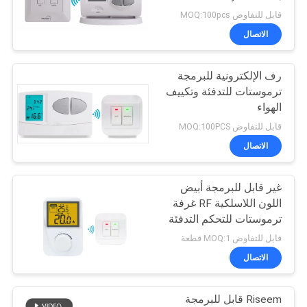
No Blacklight
الموقع
قابل للتفاوض MOQ:100pcs
الاتصال
110
PRIVACY
حرارة مضخة منظّم
رف الإلكترونية للبرمجة
POLICY
ترموستات للتدفئة وتكييف
حراريّ
الهواء
قابل للتفاوض MOQ:100PCS
الاتصال
غير قابل للبرمجة أبيض
185
اللون اللاسلكية RF غرفة
7 يوم منظّم حراريّ
ترموستات للتحكم التدفئة
قابل للتفاوض MOQ:1 قطعة
قابل للبرمجة
الاتصال
Riseem قابل للبرمجة