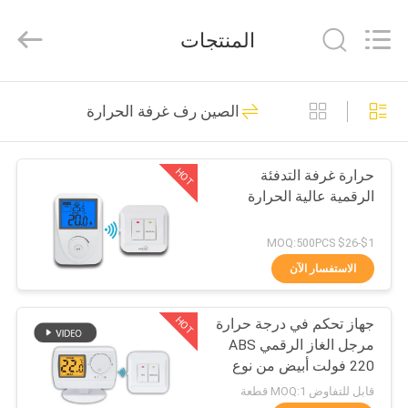
2026
Ocean
Controls
المنتجات
Limited.
All
Rights
Reserved.
بيت
229
الصين رف غرفة الحرارة
ترموستات الغرفة
منتجات
الرقمية
HOT
حرارة غرفة التدفئة
الرقمية عالية الحرارة
عرض
الواقع
$1-$26 MOQ:500PCS
الافتراضي
الاستفسار الآن
199
غرفة سلكية
HOT
جهاز تحكم في درجة حرارة
معلومات
مرجل الغاز الرقمي ABS
عنا
ترموستات
220 فولت أبيض من نوع
RF ترموستات الغرفة
قابل للتفاوض MOQ:1 قطعة