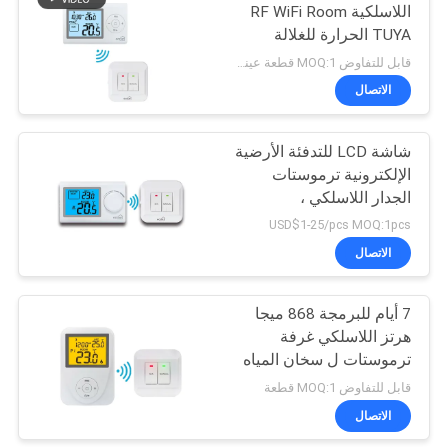
اللاسلكية RF WiFi Room
TUYA الحرارة للغلالة
183
قابل للتفاوض MOQ:1 قطعة عينة / يمكن أن تكون قابلة للتفاوض
منظّم حراريّ قابل
الاتصال
للبرمجة غير
شاشة LCD للتدفئة الأرضية
الإلكترونية ترموستات
الجدار اللاسلكي ،
ترموستات غرفة RF
USD$1-25/pcs MOQ:1pcs
للمنزل
الاتصال
123
غرفة الالكترونية
7 أيام للبرمجة 868 ميجا
هرتز اللاسلكي غرفة
ترموستات
ترموستات ل سخان المياه
قابل للتفاوض MOQ:1 قطعة
الاتصال