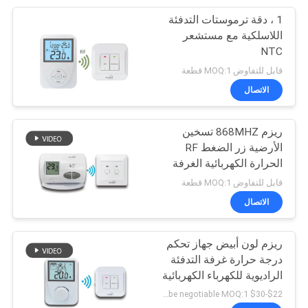
1 ، دقة ترموستات التدفئة
110
اللاسلكية مع مستشعر
غرفة المرجل
NTC
قابل للتفاوض MOQ:1 قطعة
ترموستات
الاتصال
ريزم 868MHZ تسخين
الأرضية زر الضغط RF
الحرارة الكهربائية الغرفة
113
قابل للتفاوض MOQ:1 قطعة
الاتصال
رف غرفة الحرارة
ريزم لون أبيض جهاز تحكم
درجة حرارة غرفة التدفئة
الراديوية للكهرباء الكهربائية
CE ROHS
$22-$30 per piece / can be negotiable MOQ:1 قطعة عينة / يمكن أن تكون قابلة للتفاوض