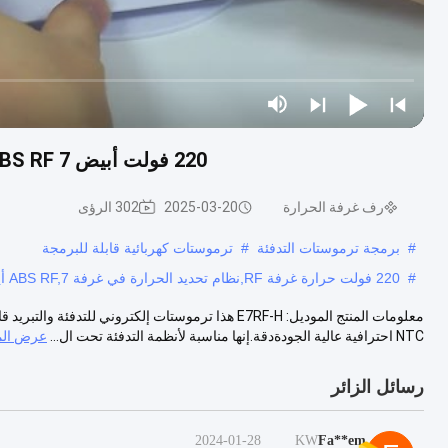
220 فولت أبيض ABS RF 7 أيام قابلة للبرمجة غرفة لاسلكية ترموستات للتدفئة
رف غرفة الحرارة
2025-03-20
302 الرؤى
#
برمجة ترموستات التدفئة
#
ترموستات كهربائية قابلة للبرمجة
#
220 فولت حرارة غرفة RF,نظام تحديد الحرارة في غرفة ABS RF,7 أيام البرمجة RF غرفة الحرارة
NTC احترافية عالية الجودةدقة.إنها مناسبة لأنظمة التدفئة تحت ال...
عرض الم
رسائل الزائر
2024-01-28
KW
Fa**em