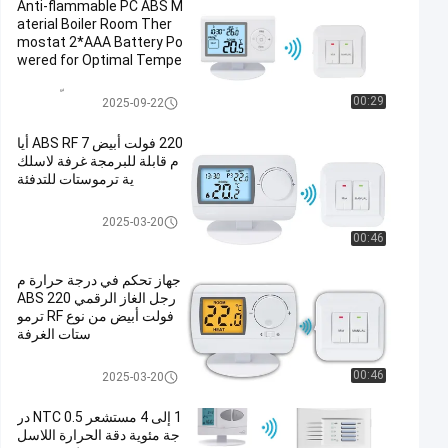
Anti-flammable PC ABS M
aterial Boiler Room Ther
mostat 2*AAA Battery Po
wered for Optimal Tempe
rature Control
لاسلكيّ غرفة منظّم حراريّ
00:29
2025-09-22
220 فولت أبيض ABS RF 7 أيا
م قابلة للبرمجة غرفة لاسلك
ية ترموستات للتدفئة
رف غرفة الحرارة
2025-03-20
00:46
جهاز تحكم في درجة حرارة م
رجل الغاز الرقمي ABS 220
فولت أبيض من نوع RF ترمو
ستات الغرفة
رف غرفة الحرارة
00:46
2025-03-20
1 إلى 4 مستشعر NTC 0.5 در
جة مئوية دقة الحرارة اللاسل