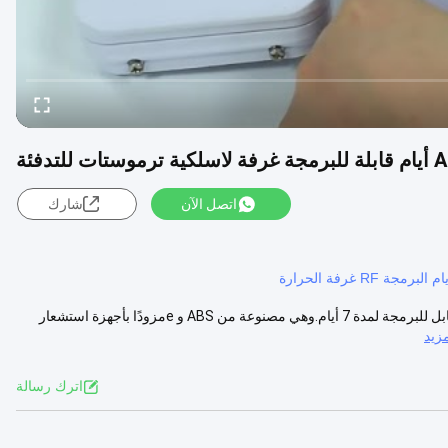
اتصل الآن
شارك
معلومات المنتج الموديل: E7RF-H هذا ترموستات إلكتروني للتدفئة والتبريد قابل للبرمجة لمدة 7 أيام.وهي مصنوعة من ABS و eمزودًا بأجهزة استشعار
زيد
اترك رسالة