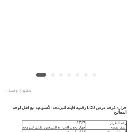
الموقع
PRIVACY
POLICY
منتوج وصف
حرارة غرفة عرض LCD رقمية قابلة للبرمجة الأسبوعية مع قفل لوحة
المفاتيح
رقم الطراز:
ST27
اسم المنتج
جهاز تحديد الحرارة للتسخين القابل للبرمجة
قابلية البرمجة:
قابلة للبرمجة