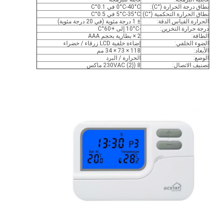
نطاق درجة الحرارة (°C):
0°C-40°C في 0.1°C
نطاق الحرارة التحكمية (°C):
5°C-35°C في 0.5°C
الحرارة.القياس.الدقة:
± 1 درجة مئوية (في 20 درجة مئوية)
درجة حرارة التخزين:
-10°C إلى +60°C
الطاقة:
2 × بطارية بحجم AAA
الضوء الخلفي:
إضاءة خلفية LCD زرقاء / خضراء
الأبعاد:
118 × 73 × 34 مم
الوضع:
الحرارة / البرد
تصنيف الاتصال:
8 ((2) 230VAC ماكس