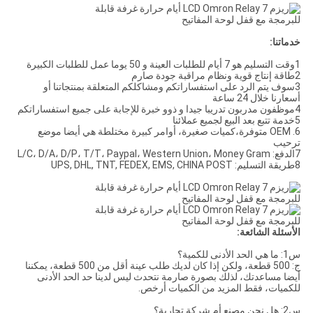
خدماتنا:
1وقت التسليم هو 7 أيام للطلبات العينة و 50 يوما عمل للطلبات الكبيرة
2طاقة إنتاج قوية ونظام مراقبة جودة صارم
3سوف يتم الرد على استفساراتكم ومشاكلكم المتعلقة بمنتجاتنا أو
أسعارنا خلال 24 ساعة
4موظفون مدربون تدريبا جيدا و ذوو خبرة للإجابة على جميع استفساراتكم
5خدمة تتبع بعد البيع لجميع عملائنا
6. OEM متوفرة،كميات صغيرة، أوامر كبيرة مختلطة هي أيضا موضع
ترحيب
7الدفع: L/C، D/A، D/P، T/T، Paypal، Western Union، Money Gram
8طريقة التسليم: UPS, DHL, TNT, FEDEX, EMS, CHINA POST
الأسئلة الشائعة:
س1: ما هي الحد الأدنى للكمية؟
ج: 500 قطعة، ولكن إذا كان لديك طلب عينة أقل من 500 قطعة، يمكننا
أيضا مساعدتك، لذلك بصورة صارمة نتحدث ليس لدينا حد الحد الأدنى
للكميات، فقط المزيد من الكميات أرخص.
س2: هل نحن مصنع أم شركة تجارية؟