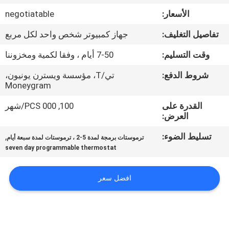
جولة
الأسعار:
negotiatable
في
تفاصيل التغليف:
جهاز كمبيوتر شخص واحد لكل مربع
المعمل
وقت التسليم:
7-50 أيام ، وفقا لكمية ومخزوننا
رقابة
شروط الدفع:
تي/T، مؤسسة ويسترن يونيون،
Moneygram
جودة
القدرة على
100, 000 PCS/شهر
العرض:
اتصل
تسليط الضوء:
,
ترموستات برمجة لمدة 5-2 ، ترموستات لمدة سبعة أيام
بنا
seven day programmable thermostat
اطلب
افضل سعر
اقتباس
خريطة