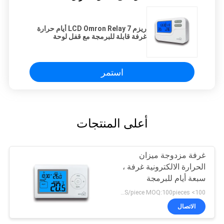
ريزم LCD Omron Relay 7 أيام حرارة
غرفة قابلة للبرمجة مع قفل لوحة
المفاتيح
استمر
أعلى المنتجات
غرفة مزدوجة ميزان
الحرارة الالكترونية غرفة ،
سبعة أيام للبرمجة
ترموستات
100> 20US/piece MOQ:100pieces
الاتصال