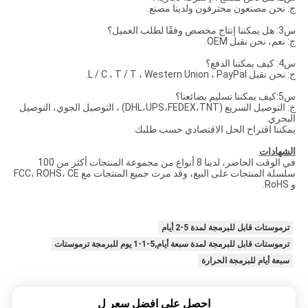
ج: نحن مصنعون محترفون ولدينا مصنع.
س3: هل يمكننا إنتاج مخصص وفقًا لطلب العميل؟
ج: نعم، نحن نقبل OEM.
س4: كيف يمكننا الدفع؟
ج: نحن نقبل L / C ، T / T ، Western Union ، PayPal.
س5:كيف يمكننا تسليم بضائعنا؟
ج: التوصيل السريع (DHL،UPS،FEDEX،TNT) ، التوصيل الجوي، التوصيل
البحري.
يمكننا اقتراح الحل الاقتصادي حسب طلبك
الشهادات
في الوقت الحاضر، لدينا 8 أنواع من مجموعة المنتجات أكثر من 100
سلسلة المنتجات على البيع، وقد مرت جميع المنتجات مع FCC، ROHS، CE
و RoHS.
ترموستات قابل للبرمجة لمدة 5-2 أيام
ترموستات قابل للبرمجة لمدة سبعة أيام,5-1-1 يوم للبرمجة ترموستات
سبعة أيام للبرمجة الحرارة
احصل على افضل سعر ل