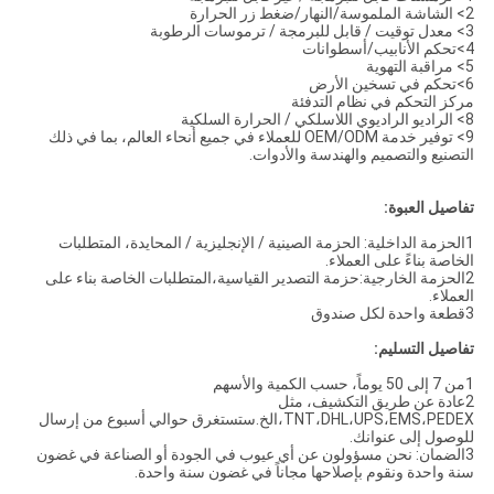
2> الشاشة الملموسة/النهار/ضغط زر الحرارة
3> معدل توقيت / قابل للبرمجة / ترموسات الرطوبة
4>تحكم الأنابيب/أسطوانات
5> مراقبة التهوية
6>تحكم في تسخين الأرض
مركز التحكم في نظام التدفئة
8> الراديو الراديوي اللاسلكي / الحرارة السلكية
9> توفير خدمة OEM/ODM للعملاء في جميع أنحاء العالم، بما في ذلك
التصنيع والتصميم والهندسة والأدوات.
تفاصيل العبوة:
1الحزمة الداخلية: الحزمة الصينية / الإنجليزية / المحايدة، المتطلبات
الخاصة بناءً على العملاء.
2الحزمة الخارجية:حزمة التصدير القياسية،المتطلبات الخاصة بناء على
العملاء.
3قطعة واحدة لكل صندوق
تفاصيل التسليم:
1من 7 إلى 50 يوماً، حسب الكمية والأسهم
2عادة عن طريق التكشيف، مثل
TNT،DHL،UPS،EMS،PEDEX،الخ.ستستغرق حوالي أسبوع من إرسال
للوصول إلى عنوانك.
3الضمان: نحن مسؤولون عن أي عيوب في الجودة أو الصناعة في غضون
سنة واحدة ونقوم بإصلاحها مجاناً في غضون سنة واحدة.