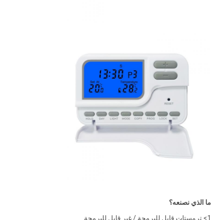
ما الذي نصنعه؟
1> ترمستات قابل للبرمجة / غير قابل للبرمجة