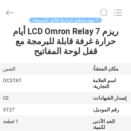
2026
Ocean
Controls
Limited.
All
7 يوم منظّم حراريّ قابل للبرمجة
Rights
Reserved.
ريزم LCD Omron Relay 7 أيام
بيت
حرارة غرفة قابلة للبرمجة مع
منتجات
قفل لوحة المفاتيح
عرض
مكان المنشأ:
الصين
الواقع
اسم العلامة
OCSTAT
الافتراضي
التجارية:
إصدار الشهادات:
CE
معلومات
رقم الموديل:
ST27
عنا
الحد الأدنى
1 قطعة
لكمية: