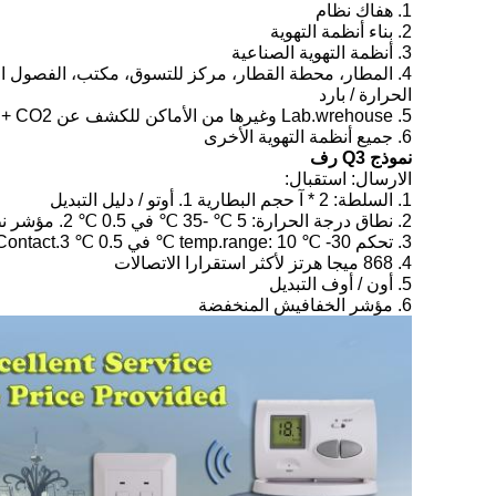
1. هفاك نظام
2. بناء أنظمة التهوية
3. أنظمة التهوية الصناعية
4. المطار، محطة القطار، مركز للتسوق، مكتب، الفصول الدراسية وغيرها من الأماكن العامة لدليل نوعية الهواء
الحرارة / بارد
5. Lab.wrehouse وغيرها من الأماكن للكشف عن CO2 + تيمب. + ر٪
6. جميع أنظمة التهوية الأخرى
نموذج Q3 رف
الارسال: استقبال:
1. السلطة: 2 * آ حجم البطارية 1. أوتو / دليل التبديل
2. نطاق درجة الحرارة: 5 ℃ -35 ℃ في 0.5 ℃ 2. مؤشر نظام ليد
3. تحكم temp.range: 10 ℃ -30 ℃ في 0.5 ℃ 3.Contact تصنيف: 8 (2) A 230VAC ماكس
4. 868 ميجا هرتز لأكثر استقرارا الاتصالات
5. أون / أوف التبديل
6. مؤشر الخفافيش المنخفضة