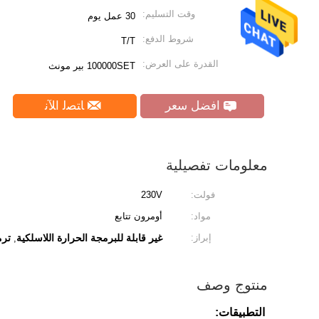
وقت التسليم:
30 عمل يوم
شروط الدفع:
T/T
القدرة على العرض:
100000SET بير مونث
افضل سعر
ﺎﺘﺼﻟ ﺍﻶﻧ
معلومات تفصيلية
فولت:
230V
مواد:
أومرون تتابع
إبراز:
غير قابلة للبرمجة الحرارة اللاسلكية
ترم
,
منتوج وصف
التطبيقات: