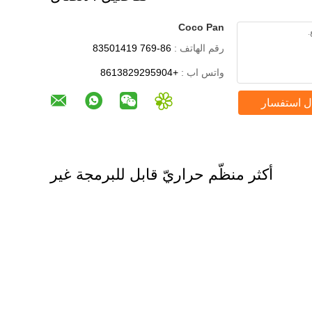
Coco Pan
رقم الهاتف :
86-769 83501419
واتس اب :
+8613829295904
ل استفسار
أكثر منظّم حراريّ قابل للبرمجة غير