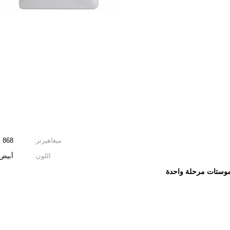
ميغاهيرتز:
868 ميجاهرتز
اللون:
أبيض
وستات مرحلة واحدة