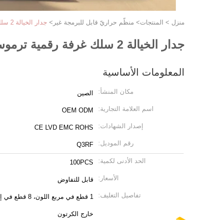
منزل
>
المنتجات
>
منظّم حراريّ قابل للبرمجة غير
>
جدار الخيالة 2 سلك غرفة رقمية ترموستات لنظام التدفئة الأرضية
جدار الخيالة 2 سلك غرفة رقمية ترموستات لنظام التدفئة الأرضية
المعلومات الأساسية
مكان المنشأ:
الصين
اسم العلامة التجارية:
OEM ODM
إصدار الشهادات:
CE LVD EMC ROHS
رقم الموديل:
Q3RF
الحد الأدنى لكمية:
100PCS
الأسعار:
قابل للتفاوض
تفاصيل التغليف:
خارج الكرتون