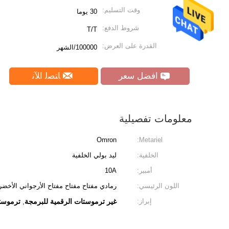
وقت التسليم:
30 يوما
شروط الدفع:
T/T
القدرة على العرض:
100000/الشهر
افضل سعر
ﺎﺘﺼﻟ ﺍﻶﻧ
معلومات تفصيلية
Omron
Metariel:
الخلفية:
ليد بولي الخلفية
أمبير:
10A
اللون الرئيسي:
رمادي مفتاح مفتاح مفتاح الأرجواني الأخضر
إبراز:
غير ترموستات الرقمية للبرمجة
ترموست
,