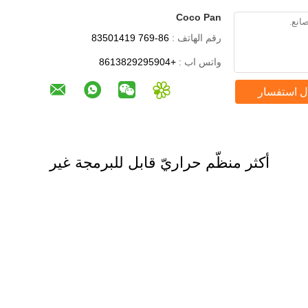
Coco Pan
رقم الهاتف :
86-769 83501419
واتس اب :
+8613829295904
ل استفسار
أكثر منظّم حراريّ قابل للبرمجة غير