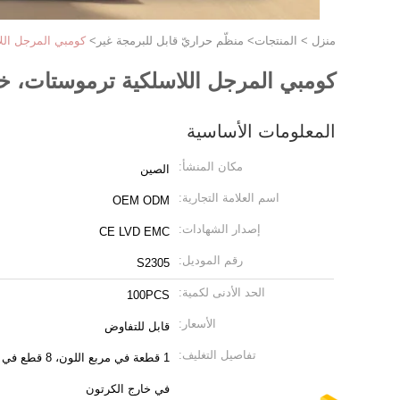
منزل
>
المنتجات
>
منظّم حراريّ قابل للبرمجة غير
>
كومبي المرجل الل
كومبي المرجل اللاسلكية ترموستات، 
المعلومات الأساسية
مكان المنشأ:
الصين
اسم العلامة التجارية:
OEM ODM
إصدار الشهادات:
CE LVD EMC
رقم الموديل:
S2305
الحد الأدنى لكمية:
100PCS
الأسعار:
قابل للتفاوض
تفاصيل التغليف:
في خارج الكرتون