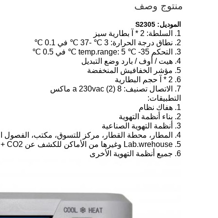
منتوج وصف
الموديل: S2305
1. السلطة: 2 * آ بطارية سيز
2. نطاق درجة الحرارة: 3 ℃ -37 ℃ في 0.1 ℃
3. التحكم temp.range: 5 ℃ -35 ℃ في 0.5 ℃
4. هيت / أوف / بارد وضع التبديل
5. مؤشر الخفافيش المنخفضة
6. 2 * آ حجم البطارية
7. الاتصال تصنيف: 8 (2) a 230vac ماكس
التطبيقات:
1. هفاك نظام
2. بناء أنظمة التهوية
3. أنظمة التهوية الصناعية
4. المطار، محطة القطار، مركز للتسوق، مكتب، الفصول الدراسية وغيرها من الأماكن العامة لنوعية الهواء إشارة الحرارة / بارد
5. Lab.wrehouse وغيرها من الأماكن للكشف عن CO2 + تيمب. + ر٪
6. جميع أنظمة التهوية الأخرى