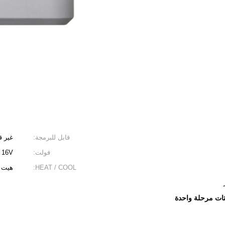
قابل للبرمجة:
غير ق
فولت:
16V
HEAT / COOL:
هيت /
ات مرحلة واحدة