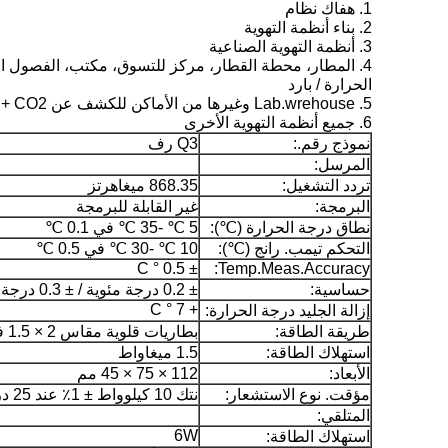
1. هفاك نظام
2. بناء أنظمة التهوية
3. أنظمة التهوية الصناعية
4. المطار، محطة القطار، مركز للتسوق، مكتب، الفصول الدراسية وغيرها من الأماكن العامة لدليل نوعية الهواء
الحرارة / بارد
5. Lab.wrehouse وغيرها من الأماكن للكشف عن CO2 + تيمب. + ر٪
6. جميع أنظمة التهوية الأخرى
نموذج رقم.:
Q3 رف
المرسل:
تردد التشغيل:
868.35 ميغاهرتز
البرمجة:
غير القابلة للبرمجة
نطاق درجة الحرارة (℃):
5 ℃ -35 ℃ في 0.1 ℃
التحكم تيمب. رانج (℃):
10 ℃ -30 ℃ في 0.5 ℃
± 0.5 ° C
Temp.Meas.Accuracy:
حساسية:
± 0.2 درجة مئوية / ± 0.3 درجة مئوية
+ 7 ° C
إزالة الجليد درجة الحرارة:
طريقة الطاقة:
بطاريات قلوية مقاس 2 × 1.5 فولت آ (نوع LR6)
استهلاك الطاقة:
1.5 ميغاواط
الأبعاد:
112 × 75 × 45 مم
مؤقت. نوع الاستشعار:
نتك 10 كيلوواط ± 1٪ عند 25 درجة مئوية
المتلقي:
6W
استهلاك الطاقة: