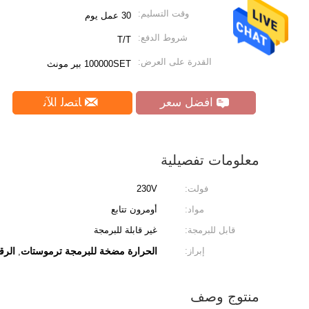
وقت التسليم:
30 عمل يوم
شروط الدفع:
T/T
القدرة على العرض:
100000SET بير مونث
افضل سعر
ﺎﺘﺼﻟ ﺍﻶﻧ
معلومات تفصيلية
فولت:
230V
مواد:
أومرون تتابع
قابل للبرمجة:
غير قابلة للبرمجة
إبراز:
الحرارة مضخة للبرمجة ترموستات
الرق
,
منتوج وصف