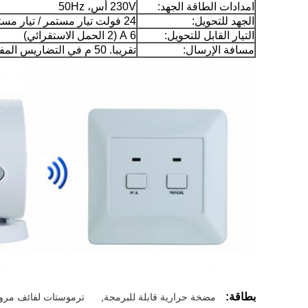
امدادات الطاقة الجهد:
230V أس، 50Hz
الجهد للتحويل:
24 فولت تيار مستمر / تيار مستمر، ... 250 فولت تيار متناوب؛ 50 هرتز
التيار القابل للتحويل:
6 A (2 الحمل الاستقرائي)
مسافة الإرسال:
تقريبا. 50 م في التضاريس المفتوحة
بطاقة:
مضخة حرارية قابلة للبرمجة
,
ترموستات لفائف مرو