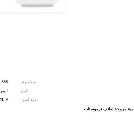
ميغاهيرتز:
868 ميجاهرتز
اللون:
أبيض
ضوء أسود:
لا بلا
مية مروحة لفائف ترموستات