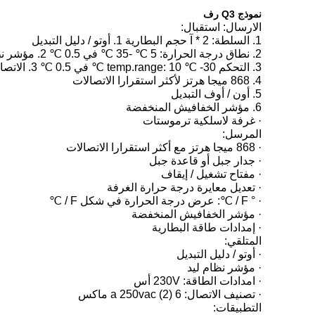
نموذج Q3 رف
الارسال: استقبال:
1. السلطة: 2 * آ حجم البطارية 1. أوتو / دليل التبديل
2. نطاق درجة الحرارة: 5 ℃ -35 ℃ في 0.5 ℃ 2. مؤشر نظام ليد
3. التحكم temp.range: 10 ℃ -30 ℃ في 0.5 ℃ 3. الاتصال تصنيف: 8 (2) A 230VAC ماكس
4. 868 ميجا هرتز لأكثر استقرارا الاتصالات
5. أون / أوف التبديل
6. مؤشر الخفافيش المنخفضة
· غرفة لاسلكية ترموستات
المرسل:
· 868 ميجا هرتز مع أكثر استقرارا الاتصالات
· جدار جبل أو قاعدة جبل
· مفتاح تشغيل / إيقاف
· تعديل معايرة درجة حرارة الغرفة
· ° F / ℃: عرض درجة الحرارة في شكل F / ℃
· مؤشر الخفافيش المنخفضة
· إمدادات طاقة البطارية
المتلقي:
· أوتو / دليل التبديل
· مؤشر نظام ليد
· امدادات الطاقة: 230V أس
· تصنيف الاتصال: 6 (2) a 250vac ماكس
التطبيقات: