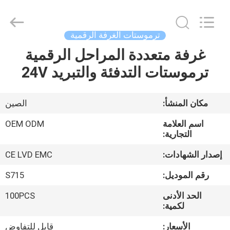
2026
Ocean
Controls
Limited.
All
ترموستات الغرفة الرقمية
Rights
Reserved.
غرفة متعددة المراحل الرقمية
بيت
ترموستات التدفئة والتبريد 24V
منتجات
مكان المنشأ:
الصين
عرض
اسم العلامة
OEM ODM
الواقع
التجارية:
الافتراضي
إصدار الشهادات:
CE LVD EMC
رقم الموديل:
S715
معلومات
الحد الأدنى
100PCS
عنا
لكمية:
الأسعار:
قابل للتفاوض