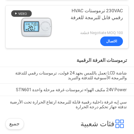
230VAC ترموستات HVAC
رقمي قابل للبرمجة للغرفة
Negotiate MOQ:100 قطعة
الاتصال
ترموستات الغرفة الرقمية
شاشة LCD تعمل باللمس بجهد 24 فولت، ترموستات رقمي للتدفئة
والبرمجة الأسبوعية للتدفئة والتبريد
24V Power مكيف الهواء ترموستات غرفة مرحلة واحدة STN601
سي إيه غرفة داخلية رقمية قابلة للبرمجة ارتفاع الحرارة تحت الأرضية
تدفئة جهاز تحكم درجة الحرارة
فئات شعبية
جميع