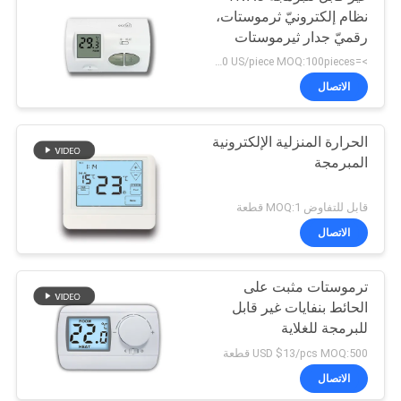
نظام إلكترونيّ ثرموستات،
رقميّ جدار ثيرموستات
>=100pieces 1-20 US/piece MOQ:100pieces
الاتصال
الحرارة المنزلية الإلكترونية
المبرمجة
قابل للتفاوض MOQ:1 قطعة
الاتصال
ترموستات مثبت على
الحائط بنفايات غير قابل
للبرمجة للغلاية
USD $13/pcs MOQ:500 قطعة
الاتصال