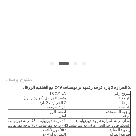
الموقع
PRIVACY
POLICY
منتوج وصف
2 الحرارة 2 بارد غرفة رقمية ترموستات 24V مع الخلفية الزرقاء
نموذج رقم.:
TOC715A
الوضعية:
متعدد المراحل (حرارة / بارد)
مراحل:
2 الحرارة / 2 بارد
البرمجة:
5/1/1 برمجة
واجهة المستخدم:
اضغط الزر
تتزايد:
أفقي
نطاق درجة الحرارة (درجة فهرنهايت):
41 درجة فهرنهايت - 95 درجة فهرنهايت
التحكم في درجة الحرارة. (درجة فهرنهايت):
44 درجة فهرنهايت - 90 درجة فهرنهايت
رطوبة العملية:
90٪ دون تكاثف
طريقة الطاقة:
البطارية أو 24V