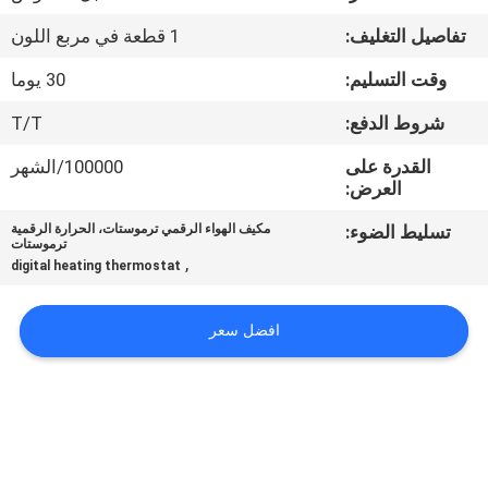
جولة
تفاصيل التغليف:
1 قطعة في مربع اللون
في
وقت التسليم:
30 يوما
المعمل
شروط الدفع:
T/T
رقابة
القدرة على
100000/الشهر
العرض:
جودة
تسليط الضوء:
مكيف الهواء الرقمي ترموستات، الحرارة الرقمية
ترموستات
اتصل
,
digital heating thermostat
بنا
افضل سعر
اطلب
اقتباس
خريطة