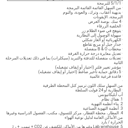
· 5/1/1 للبرمجة
· من السهل القائمة القائمة البرمجة
· بديهية أعقاب، وترك، والعودة، والنوم
البرمجة، الإيقونات
· 4 سك. بوصة العرض
· الخلفية الزرقاء
· يتوهج في ضوء الظلام زر
· سهولة الوصول إلى البطارية
· الكهربائية أو الغاز شكلي
· جدار جبل أو مربع تقاطع
· محطات B & O منفصلة
· تعديل معايرة درجة حرارة الغرفة
· تعديلات منفصلة للتدفئة والتبريد (سيكلرات) بما في ذلك تعديلات المرحلة
الثانية
· مؤشر تغيير فلتر (اختيار أو إيقاف تشغيله)
· 5 دقائق حماية تأخير ضاغط (اختيار أو إيقاف تشغيله)
· قاعدة فرعية عالمية
·
من السهل سلك اللون ترميز كتل المحطة الطرفية
· البطارية أو 24 فولت السلطة
أب أبليكاتيونس:
1. هفاك نظام
2. بناء أنظمة التهوية
3. أنظمة التهوية الصناعية
4. المطار، محطة القطار، مركز للتسوق، مكتب، الفصول الدراسية وغيرها
من الأماكن العامة لدليل نوعية الهواء
الحرارة / بارد
5. Lab.wrehouse وغيرها من الأماكن للكشف عن CO2 + تيمب. + ر٪