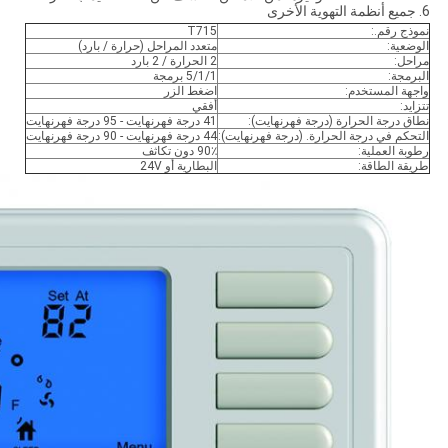
6. جميع أنظمة التهوية الأخرى
نموذج رقم.:
T715
الوضعية:
متعدد المراحل (حرارة / بارد)
مراحل:
2 الحرارة / 2 بارد
البرمجة:
5/1/1 برمجة
واجهة المستخدم:
اضغط الزر
تتزايد:
أفقي
نطاق درجة الحرارة (درجة فهرنهايت):
41 درجة فهرنهايت - 95 درجة فهرنهايت
التحكم في درجة الحرارة. (درجة فهرنهايت):
44 درجة فهرنهايت - 90 درجة فهرنهايت
رطوبة العملية:
90٪ دون تكاثف
طريقة الطاقة:
البطارية أو 24V