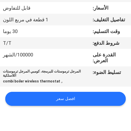
جولة
الأسعار:
قابل للتفاوض
في
تفاصيل التغليف:
1 قطعة في مربع اللون
المعمل
وقت التسليم:
30 يوما
رقابة
شروط الدفع:
T/T
جودة
القدرة على
100000/الشهر
العرض:
اتصل
تسليط الضوء:
المرجل ترموستات للبرمجة، كومبي المرجل ترموستات
اللاسلكية
بنا
,
combi boiler wireless thermostat
اطلب
افضل سعر
اقتباس
خريطة