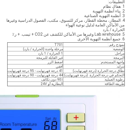
التطبيقات:
1. هفاك نظام
2. بناء أنظمة التهوية
3. أنظمة التهوية الصناعية
4. المطار، محطة القطار، مركز للتسوق، مكتب، الفصول الدراسية وغيرها
من الأماكن العامة لدليل نوعية الهواء
الحرارة / بارد
5. Lab.wrehouse وغيرها من الأماكن للكشف عن CO2 + تيمب. + ر٪
6. جميع أنظمة التهوية الأخرى
نموذج رقم.:
T701
الوضعية:
مرحلة واحدة (الحرارة / بارد)
مراحل:
1 الحرارة / 1 بارد
البرمجة:
غير القابلة للبرمجة
واجهة المستخدم:
اضغط الزر
تتزايد:
أفقي
نطاق درجة الحرارة (درجة فهرنهايت):
41 درجة فهرنهايت - 95 درجة فهرنهايت
التحكم في درجة الحرارة. (درجة فهرنهايت):
44 درجة فهرنهايت - 90 درجة فهرنهايت
رطوبة العملية:
90٪ دون تكاثف
طريقة الطاقة:
البطارية أو 24V