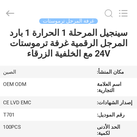
2026
Ocean
Controls
Limited.
All
غرفة المرجل ترموستات
Rights
Reserved.
سينجيل المرحلة 1 الحرارة 1 بارد
بيت
المرجل الرقمية غرفة ترموستات
منتجات
24V مع الخلفية الزرقاء
عرض
مكان المنشأ:
الصين
الواقع
اسم العلامة
OEM ODM
الافتراضي
التجارية:
إصدار الشهادات:
CE LVD EMC
معلومات
رقم الموديل:
T701
عنا
الحد الأدنى
100PCS
لكمية: