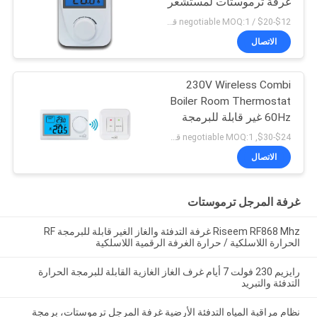
غرفة ترموستات لمستشعر
NTC المرجل كومبي
$12-$20 / negotiable MOQ:1 قطعة عينة / قابل للتداول
الاتصال
230V Wireless Combi
Boiler Room Thermostat
60Hz غير قابلة للبرمجة
$24-$30, negotiable MOQ:1 قطعة
الاتصال
غرفة المرجل ترموستات
Riseem RF868 Mhz غرفة التدفئة والغاز الغير قابلة للبرمجة RF
الحرارة اللاسلكية / حرارة الغرفة الرقمية اللاسلكية
رايزيم 230 فولت 7 أيام غرف الغاز الغازية القابلة للبرمجة الحرارة
التدفئة والتبريد
نظام مراقبة المياه التدفئة الأرضية غرفة المرجل ترموستات، برمجة