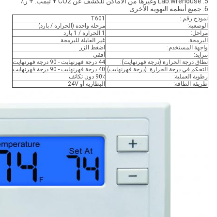
5. Lab.wrehouse وغيرها من الأماكن للكشف عن CO2 + تيمب. + ر٪
6. جميع أنظمة التهوية الأخرى
نموذج رقم.:
T601
الوضعية:
مرحلة واحدة (الحرارة / بارد)
مراحل:
1 الحرارة / 1 بارد
البرمجة:
غير القابلة للبرمجة
واجهة المستخدم:
اضغط الزر
تتزايد:
أفقي
نطاق درجة الحرارة (درجة فهرنهايت):
44 درجة فهرنهايت - 90 درجة فهرنهايت
التحكم في درجة الحرارة. (درجة فهرنهايت):
40 درجة فهرنهايت - 90 درجة فهرنهايت
رطوبة العملية:
90٪ دون تكاثف
طريقة الطاقة:
البطارية أو 24V