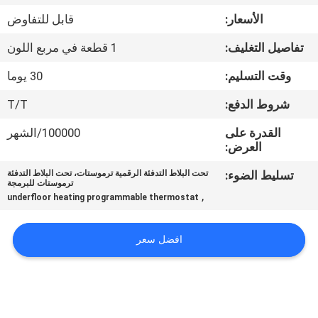
جولة
الأسعار:
قابل للتفاوض
في
تفاصيل التغليف:
1 قطعة في مربع اللون
المعمل
وقت التسليم:
30 يوما
رقابة
شروط الدفع:
T/T
جودة
القدرة على
100000/الشهر
العرض:
اتصل
تسليط الضوء:
تحت البلاط التدفئة الرقمية ترموستات، تحت البلاط التدفئة
ترموستات للبرمجة
بنا
,
underfloor heating programmable thermostat
اطلب
افضل سعر
اقتباس
خريطة