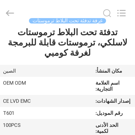
2026
Ocean
Controls
Limited.
All
غرفة تدفئة تحت البلاط ترموستات
Rights
Reserved.
تدفئة تحت البلاط ترموستات
بيت
لاسلكي، ترموستات قابلة للبرمجة
منتجات
لغرفة كومبي
عرض
مكان المنشأ:
الصين
الواقع
اسم العلامة
OEM ODM
الافتراضي
التجارية:
إصدار الشهادات:
CE LVD EMC
معلومات
رقم الموديل:
T601
عنا
الحد الأدنى
100PCS
لكمية: