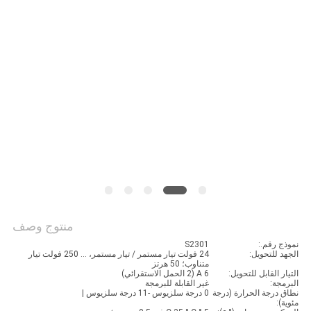
الموقع
PRIVACY
POLICY
منتوج وصف
نموذج رقم.:
S2301
الجهد للتحويل:
24 فولت تيار مستمر / تيار مستمر، ... 250 فولت تيار
متناوب؛ 50 هرتز
التيار القابل للتحويل:
6 A (2 الحمل الاستقرائي)
البرمجة:
غير القابلة للبرمجة
نطاق درجة الحرارة (درجة
0 درجة سلزيوس -11 درجة سلزيوس |
مئوية):