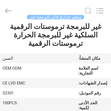
2026
Ocean
Controls
Limited.
All
منظّم حراريّ قابل للبرمجة غير
Rights
Reserved.
غير للبرمجة ترموستات الرقمية
بيت
السلكية غير للبرمجة الحرارة
منتجات
ترموستات الرقمية
عرض
مكان المنشأ:
الصين
الواقع
اسم العلامة
OEM ODM
الافتراضي
التجارية:
إصدار الشهادات:
CE LVD EMC
معلومات
رقم الموديل:
S2301
عنا
الحد الأدنى
100PCS
لكمية: