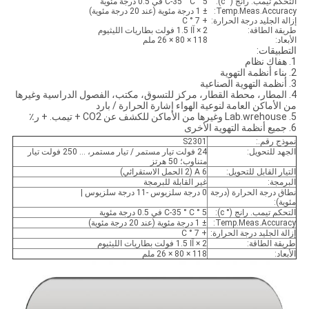
التحكم تيمب. رانج (° c):
5 ° C-35 ° C في 0.5 درجة مئوية
Temp.Meas.Accuracy:
± 1 درجة مئوية (عند 20 درجة مئوية)
إزالة الجليد درجة الحرارة:
+ 7 ° C
طريقة الطاقة:
2 × آا 1.5 فولت بطاريات الليثيوم
الأبعاد:
118 × 80 × 26 ملم
التطبيقات:
1. هفاك نظام
2. بناء أنظمة التهوية
3. أنظمة التهوية الصناعية
4. المطار، محطة القطار، مركز للتسوق، مكتب، الفصول الدراسية وغيرها
من الأماكن العامة لنوعية الهواء إشارة الحرارة / بارد
5. Lab.wrehouse وغيرها من الأماكن للكشف عن CO2 + تيمب. + ر٪
6. جميع أنظمة التهوية الأخرى
نموذج رقم.:
S2301
الجهد للتحويل:
24 فولت تيار مستمر / تيار مستمر، ... 250 فولت تيار
متناوب؛ 50 هرتز
التيار القابل للتحويل:
6 A (2 الحمل الاستقرائي)
البرمجة:
غير القابلة للبرمجة
نطاق درجة الحرارة (درجة
0 درجة سلزيوس -11 درجة سلزيوس |
مئوية):
التحكم تيمب. رانج (° c):
5 ° C-35 ° C في 0.5 درجة مئوية
Temp.Meas.Accuracy:
± 1 درجة مئوية (عند 20 درجة مئوية)
إزالة الجليد درجة الحرارة:
+ 7 ° C
طريقة الطاقة:
2 × آا 1.5 فولت بطاريات الليثيوم
الأبعاد:
118 × 80 × 26 ملم