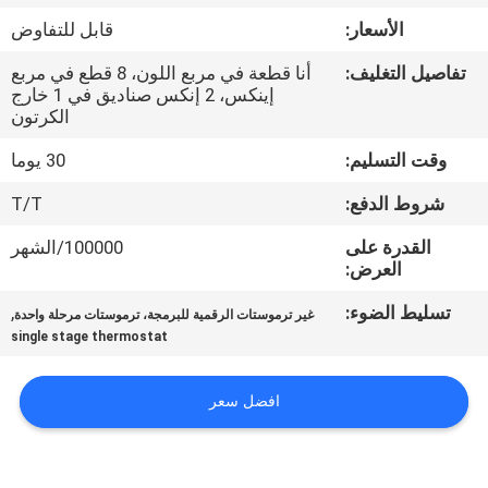
جولة
الأسعار:
قابل للتفاوض
في
تفاصيل التغليف:
أنا قطعة في مربع اللون، 8 قطع في مربع
المعمل
إينكس، 2 إنكس صناديق في 1 خارج
الكرتون
رقابة
وقت التسليم:
30 يوما
جودة
شروط الدفع:
T/T
القدرة على
100000/الشهر
اتصل
العرض:
بنا
تسليط الضوء:
,
غير ترموستات الرقمية للبرمجة، ترموستات مرحلة واحدة
single stage thermostat
اطلب
افضل سعر
اقتباس
خريطة