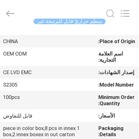
2026
Ocean
Controls
Limited.
All
منظّم حراريّ قابل للبرمجة غير
Rights
Reserved.
بيت
CHINA
Place of Origin:
منتجات
اسم العلامة
OEM ODM
التجارية:
عرض
إصدار الشهادات:
CE LVD EMC
الواقع
S2305
Model Number:
الافتراضي
100pcs
Minimum Order
Quantity:
معلومات
الأسعار:
قابل للتفاوض
عنا
1 piece in color box,8 pcs in innex
Packaging
box,2 innex boxex in out carton
Details: