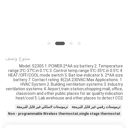
الموقع
PRIVACY
POLICY
منتوج وصف
Model :S2305 1. POWER:2*AA siz battery 2. Temperature
range:3℃-37℃ in 0.1℃ 3. Control temp.range:5℃-35℃ in 0.5℃ 4.
HEAT/OFF/COOL mode switch 5. Bat-low indicator 6. 2*AA size
battery 7. Contact rating: 8(2)A 230VAC Max Applications: 1.
HVAC System 2. Building ventilation systems 3. Industry
ventilation systems 4. Airport,train station,shopping mall, office,
classroom and other public places for air quality indication
heat/cool 5. Lab.wrehouse and other places to detect CO2
ترموستات رقمي غير قابل للبرمجة
ترموستات لاسلكي غير قابل للبرمجة
Non - programmable Wireless thermostat,single stage thermostat