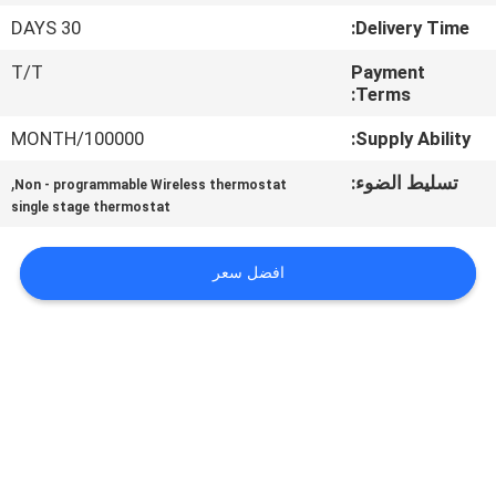
جولة
30 DAYS
Delivery Time:
في
T/T
Payment
المعمل
Terms:
100000/MONTH
Supply Ability:
رقابة
تسليط الضوء:
,
Non - programmable Wireless thermostat
جودة
single stage thermostat
اتصل
افضل سعر
بنا
اطلب
اقتباس
خريطة