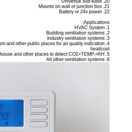
20. Universal sub-base
21. Mounts on wall or junction box
22. Battery or 24v power
Applications:
1. HVAC System
2. Building ventilation systems
3. Industry ventilation systems
4. Airport,train station,shopping mall, office, classroom and other public places for air quality indication
heat/cool
5. Lab.wrehouse and other places to detect CO2+TEMP.+RH%
6. All other ventilation systems