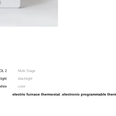
2 HEAT 1 COOL
Multi Stage:
light
blacklight:
white
color:
electric furnace thermostat
electronic programmable therm
,