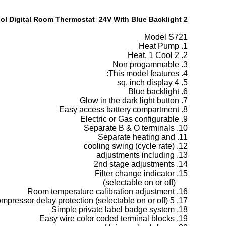
2 Heat 1 Cool Digital Room Thermostat 24V With Blue Backlight
Model S721
1. Heat Pump
2. 2 Heat, 1 Cool
3. Non progammable
4. This model features:
5. 4 sq. inch display
6. Blue backlight
7. Glow in the dark light button
8. Easy access battery compartment
9. Electric or Gas configurable
10. Separate B & O terminals
11. Separate heating and
12. cooling swing (cycle rate)
13. adjustments including
14. 2nd stage adjustments
15. Filter change indicator
(selectable on or off)
16. Room temperature calibration adjustment
17. 5 minute compressor delay protection (selectable on or off)
18. Simple private label badge system
19. Easy wire color coded terminal blocks