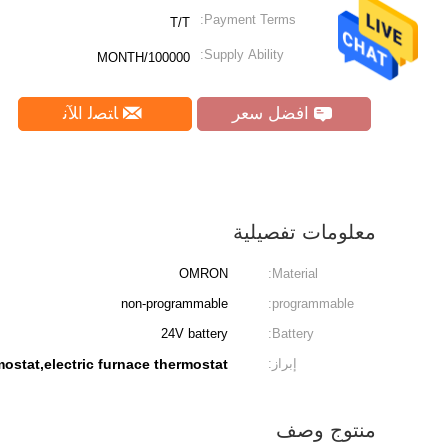
Payment Terms:
T/T
Supply Ability:
100000/MONTH
افضل سعر
ﺎﺘﺼﻟ ﺍﻶﻧ
معلومات تفصيلية
OMRON
Material:
non-programmable
programmable:
24V battery
Battery:
إبراز:
ostat,electric furnace thermostat
منتوج وصف