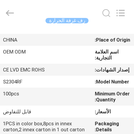
2026
Ocean
Controls
Limited.
All
رف غرفة الحرارة
Rights
Reserved.
بيت
CHINA
Place of Origin:
منتجات
اسم العلامة
OEM ODM
التجارية:
عرض
إصدار الشهادات:
CE LVD EMC ROHS
الواقع
S2304RF
Model Number:
الافتراضي
100pcs
Minimum Order
Quantity:
معلومات
الأسعار:
قابل للتفاوض
عنا
1PCS in color box,8pcs in innex
Packaging
carton,2 innex carton in 1 out carton
Details: