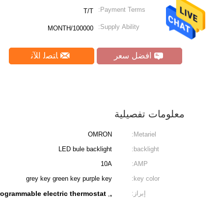
Payment Terms:
T/T
Supply Ability:
100000/MONTH
افضل سعر
ﺎﺘﺼﻟ ﺍﻶﻧ
معلومات تفصيلية
OMRON
Metariel:
LED bule backlight
backlight:
10A
AMP:
grey key green key purple key
key color:
إبراز:
,
rogrammable electric thermostat
,