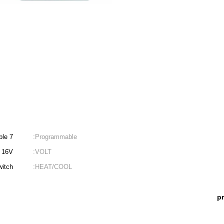
7 days programmable
Programmable:
16V
VOLT:
itch
HEAT/COOL:
p