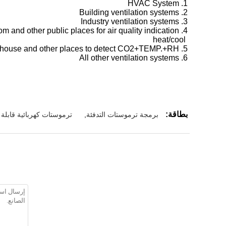
1. HVAC System
2. Building ventilation systems
3. Industry ventilation systems
4. Airport,train station,shopping mall, office, classroom and other public places for air quality indication
heat/cool
5. Lab.wrehouse and other places to detect CO2+TEMP.+RH%
6. All other ventilation systems
بطاقة:
برمجة ترموستات التدفئة
,
ترموستات كهربائية قابلة 