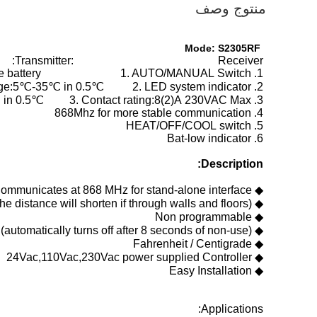
منتوج وصف
Mode: S2305RF
Transmitter: Receiver:
1. POWER:2*AA size battery 1. AUTO/MANUAL Switch
2. Temperature range:5℃-35℃ in 0.5℃ 2. LED system indicator
3. Control temp.range:10℃-30℃ in 0.5℃ 3. Contact rating:8(2)A 230VAC Max
4. 868Mhz for more stable communication
5. HEAT/OFF/COOL switch
6. Bat-low indicator
Description:
◆ Communicates at 868 MHz for stand-alone interface
◆ Transmits up to Beeline distance 660ft(200m)in the field (The distance will shorten if through walls and floors)
◆ Non programmable
◆ Backlit display (automatically turns off after 8 seconds of non-use)
◆ Fahrenheit / Centigrade
◆ 24Vac,110Vac,230Vac power supplied Controller
◆ Easy Installation
Applications: