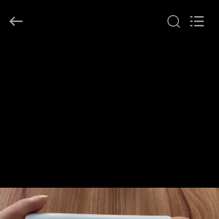
2026
Ocean
Controls
Limited.
All
Rights
Reserved.
بيت
منتجات
عرض
الواقع
الافتراضي
معلومات
عنا