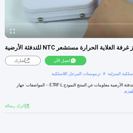
اتصل الآن
شارك
كية المنزلية
#
ترموستات المرجل اللاسلكية
230 فولت ABS أبيض قابلة للبرمجة غلايات الغاز اللاسلكية الحرارة الغرفة للتدفئة الأرضية معلومات عن المنتج النموذج:E7RF-L -- المواصفات: جهاز
مزيد
اترك رسالة