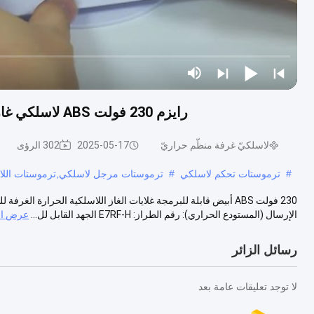
رايزم 230 فولت ABS لاسلكي غاز غرفة الغلاية الحرارة مستشعر NTC للتدفئة الأرضية
لاسلكيّ غرفة منظّم حراريّ
2025-05-17
302 الرؤى
#
ترموستات تحكم لاسلكي
#
ترموستات مرجل لاسلكي,ترموستات اللاسل
الإرسال (المستودع الحراري): رقم الطراز: E7RF-H الجهد القابل لل...
عرض ال
رسائل الزائر
لا توجد تعليقات عامة بعد