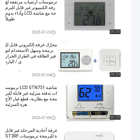
ترموستات أرضيات مرتفعة لغ
رفة الكمبيوتر غير قابل للبرم
جة مع شاشة LCD وأداء يدوم
طويلاً
غرفة تدفئة تحت البلاط ترموستات
00:35
2025-07-23
محرّك غرفة إلكتروني قابل لل
برمجة وسهل الاستخدام لتو
فير الطاقة في الطراز الحرار
ي / البارد
لاسلكيّ غرفة منظّم حراريّ
00:29
2025-07-04
شاشة LCD STN731 ترموست
ات تدفئة منزلية غير قابلة للبر
مجة مع بطارية، قطع غيار الأج
هزة المنزلية
منظّم حراريّ قابل للبرمجة غير
00:29
2025-07-05
غرفة أحادية المرحلة غير قابل
ة للبرمجة ترموستات ST3RF