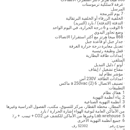
· غرفة لاسلكية ترموستات
المرسل:
· 7 يوم للبرمجة
· الخلفية الزرقاء أو الخلفية البرتقالية
· التدفئة (التدفئة) / بارد (التبريد)
· 6 الوقت و 6 درجة الحرارة، في اليوم الواحد
· وضع تجاوز اليدوي
· 868 ميجا هرتز مع أكثر استقرارا الاتصالات
· جدار جبل أو قاعدة جبل
· تعديل معايرة درجة حرارة الغرفة
· قفل وظيفة رئيسية
· إمدادات طاقة البطارية
المتلقي:
· أوتو / دليل التبديل
· مفتاح تشغيل / إيقاف
· مؤشر نظام ليد
· امدادات الطاقة: 230V أس
· تصنيف الاتصال: 6 (2) a 250vac ماكس
التطبيقات:
1. هفاك نظام
2. بناء أنظمة التهوية
3. أنظمة التهوية الصناعية
4. المطار، محطة القطار، مركز للتسوق، مكتب، الفصول الدراسية وغيرها
من الأماكن العامة لنوعية الهواء إشارة الحرارة / بارد
5. Lab.wrehouse وغيرها من الأماكن للكشف عن CO2 + تيمب. + ر٪
6. جميع أنظمة التهوية الأخرى
نموذج رقم.:
S2302 رف