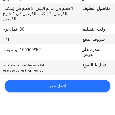
جولة
تفاصيل التغليف:
1 قطع في مربع اللون، 8 قطع في إينكس
في
الكرتون، 2 إنكس الكرتون في 1 خارج
الكرتون
المعمل
وقت التسليم:
30 عمل يوم
رقابة
شروط الدفع:
T/T
جودة
القدرة على
100000SET بير مونث
العرض:
اتصل
تسليط الضوء:
,
wireless house thermostat
بنا
wireless boiler thermostat
افضل سعر
اطلب
اقتباس
خريطة