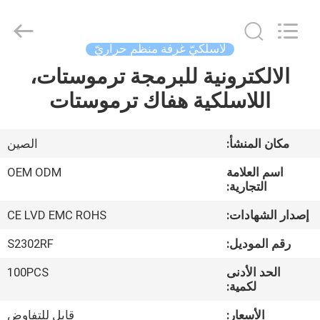
2026
Ocean
Controls
Limited.
All
لاسلكيّ غرفة منظّم حراريّ
Rights
Reserved.
الالكترونية للبرمجة ترموستات،
بيت
اللاسلكية هفاك ترموستات
منتجات
مكان المنشأ:
الصين
عرض
اسم العلامة
OEM ODM
الواقع
التجارية:
الافتراضي
إصدار الشهادات:
CE LVD EMC ROHS
رقم الموديل:
S2302RF
معلومات
الحد الأدنى
100PCS
عنا
لكمية:
الأسعار:
قابل للتفاوض