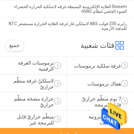
Riseem الغلاية الإلكترونية البسيطة غرفه لاسلكية الحرارة الخضراء
الضوء الخلفي لنظام HVAC
رايزم 230 فولت ABS لاسلكي غاز غرفة الغلاية الحرارة مستشعر NTC
للتدفئة الأرضية
فئات شعبية
جميع
ترموستات الغرفة 
غرفة سلكية ترموستات
الرقمية
لاسلكيّ غرفة منظّم 
هفاك ترموستات
حراريّ
7 يوم منظّم حراريّ 
حرارة مضخة منظّم 
قابل للبرمجة
حراريّ
غرفة الالكترونية 
منظّم حراريّ قابل 
ترموستات
للبرمجة غير