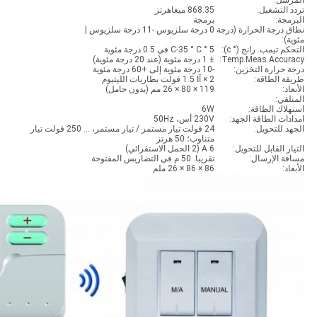
المرسل:
تردد التشغيل:
868.35 ميغاهرتز
البرمجة:
برمجة
نطاق درجة الحرارة (درجة
0 درجة سلزيوس -11 درجة سلزيوس |
مئوية):
التحكم تيمب. رانج (° c):
5 ° C-35 ° C في 0.5 درجة مئوية
Temp.Meas.Accuracy:
± 1 درجة مئوية (عند 20 درجة مئوية)
درجة حرارة التخزين:
-10 درجة مئوية إلى +60 درجة مئوية
طريقة الطاقة:
2 × آا 1.5 فولت بطاريات الليثيوم
الأبعاد:
119 × 80 × 26 مم (بدون حامل)
المتلقي:
استهلاك الطاقة:
6W
امدادات الطاقة الجهد:
230V أس، 50Hz
الجهد للتحويل:
24 فولت تيار مستمر / تيار مستمر، ... 250 فولت تيار
متناوب؛ 50 هرتز
التيار القابل للتحويل:
6 A (2 الحمل الاستقرائي)
مسافة الإرسال:
تقريبا. 50 م في التضاريس المفتوحة
الأبعاد:
86 × 86 × 26 ملم