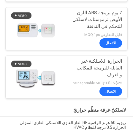
7 يوم برمجة ABS اللون
الأبيض ترموستات لاسلكي
للتحكم في التدفئة
قابل للتفاوض MOQ:1pc
الاتصال
الحرارة اللاسلكية غير
القابلة للبرمجة للمكاتب
والغرف
$25-$35 per piece / can be negotiable MOQ:1 قطعة عينة / يمكن أن تكون قابلة للتفاوض
الاتصال
لاسلكيّ غرفة منظّم حراريّ
ريزيم 50 هرتز الرقمية RF الغاز الغازي اللاسلكي الغازي المنزلي
الحرارة 0.5 درجة للنظام HVAC