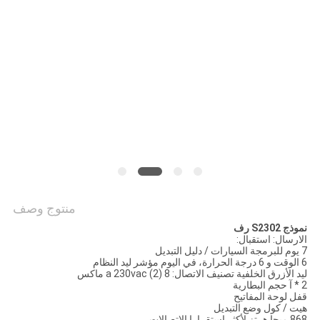
الموقع
PRIVACY
POLICY
منتوج وصف
نموذج S2302 رف
الارسال: استقبال:
7 يوم للبرمجة السيارات / دليل التبديل
6 الوقت و 6 درجة الحرارة، في اليوم مؤشر ليد النظام
ليد الأزرق الخلفية تصنيف الاتصال: 8 (2) a 230vac ماكس
2 * آ حجم البطارية
قفل لوحة المفاتيح
هيت / كول وضع التبديل
868 ميجا هرتز لأكثر استقرارا الاتصالات