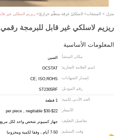
منزل
>
المنتجات
>
لاسلكيّ غرفة منظّم حراريّ
>
ريزيم لاسلكي غير قابل للبرمجة رقمي شاشة 
ريزيم لاسلكي غير قابل للبرمجة رقمي شاشة LCD إلكترونية التدفئة والتبريد
المعلومات الأساسية
مكان المنشأ:
الصين
اسم العلامة التجارية:
OCSTAT
إصدار الشهادات:
CE; ISO;ROHS
رقم الموديل:
ST2305RF
الحد الأدنى لكمية:
1 قطعة
الأسعار:
$22-$30 per piece，negitiable
تفاصيل التغليف:
جهاز كمبيوتر شخص واحد لكل مربع
وقت التسليم:
7-50 أيام ، وفقا لكمية ومخزوننا