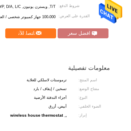
شروط الدفع:
T/T, ويسترن يونيون, MoneyGram, D/P, D/A, L/C
القدرة على العرض:
100،000 جهاز كمبيوتر شخصى / العثة
افضل سعر
ﺎﺘﺼﻟ ﺍﻶﻧ
معلومات تفصيلية
اسم المنتج:
ترموستات لاسلكي للغلاية
مفتاح الوضع:
تسخين / إيقاف / بارد
النوع:
أجزاء التدفئة الأرضية
الضوء الخلفي:
أبيض، أزرق
إبراز:
,
wireless house thermostat
,