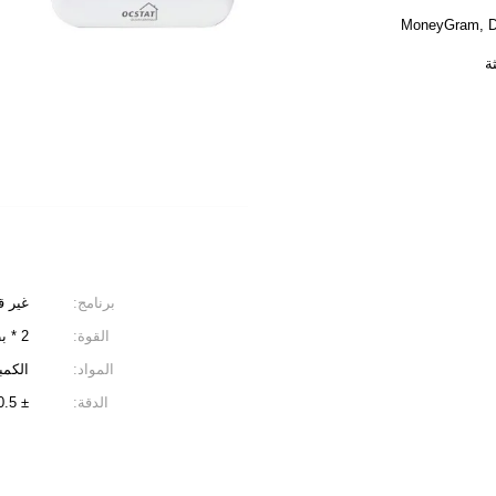
برنامج:
غير ق
القوة:
2 * بطارية بحجم AAA
المواد:
الكمبي
الدقة:
± 0.5 درجة مئوية