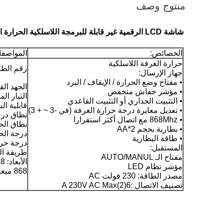
منتوج وصف
شاشة LCD الرقمية غير قابلة للبرمجة اللاسلكية الحرارة الإلكترونية لغرفة التدفئة والتبريد
الخصائص:
المواصفا
حرارة الغرفة اللاسلكية
رقم الطراز: RF
جهاز الإرسال:
• مفتاح وضع الحرارة / الإيقاف / البرد
الجهد القابل للتبد
• مؤشر خفاش منخفض
التيار المتحول: 6  (2 A
• التثبيت الجداري أو التثبيت القاعدي
قابلية ال
• تعديل معايرة درجة حرارة الغرفة (في -3 ~ + 3)
نطاق درجة الحرارة
• 868Mhz مع اتصال أكثر استقرارا
نطاق الحرارة الت
• بطارية بحجم 2*AA
درجة الحرارة.دقة ا
• طاقة البطارية
درجة حرارة ذو
المستقبل:
طريقة الطاقة
مفتاح الـ AUTO/MANUL
الأبعاد: 118 × 80 × 26 ملم (بدون حامل)
مؤشر نظام LED
868 ميغاهرتز لتحسين استقرار الاتصالات
مصدر الطاقة: 230 فولت AC
تصنيف الاتصال :6(2)A 230V AC Max