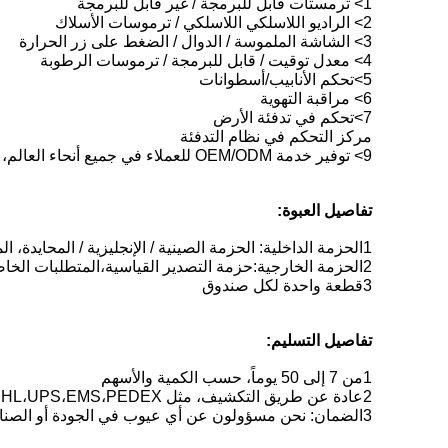
1> ترمستات قابل للبرمجة / غير قابل للبرمجة
2> الراديو اللاسلكي اللاسلكي / ترموسات الأسلاك
3> الشاشة الملموسة / الدوال / الضغط على زر الحرارة
4> معدل توقيت / قابل للبرمجة / ترموسات الرطوبة
5>تحكم الأنابيب/أسطوانات
6> مراقبة التهوية
7>تحكم في تدفئة الأرض
مركز التحكم في نظام التدفئة
9> توفير خدمة OEM/ODM للعملاء في جميع أنحاء العالم، بما في ذلك التصنيع والتصميم والهندسة والأدوات.
تفاصيل العبوة:
1الحزمة الداخلية: الحزمة الصينية / الإنجليزية / المحايدة، المتطلبات الخاصة بناءً على العملاء.
2الحزمة الخارجية:حزمة التصدير القياسية،المتطلبات الخاصة بناء على العملاء.
3قطعة واحدة لكل صندوق
تفاصيل التسليم:
1من 7 إلى 50 يوماً، حسب الكمية والأسهم
2عادة عن طريق التكشيف، مثل TNT،DHL،UPS،EMS،PEDEX،الخ.ستستغرق حوالي أسبوع من إرسال للوصول إلى عنوانك.
3الضمان: نحن مسؤولون عن أي عيوب في الجودة أو الصناعة في غضون سنة واحدة ونقوم بإصلاحها مجانا في غضون سنة واحدة.